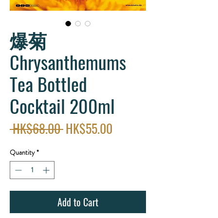
爆菊
Chrysanthemums
Tea Bottled
Cocktail 200ml
Regular
Sale
 HK$68.00 
HK$55.00
Price
Price
Quantity
*
Add to Cart