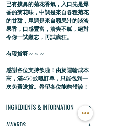
已有撲鼻的菊花香氣，入口先是爆
香的菊花味，中調是來自各種菊花
的甘甜，尾調是來自蘋果汁的淡淡
果香，口感豐富，清爽不膩，絕對
令你一試難忘，再試瘋狂。
有現貨呀～～～
感謝各位支持飲啦！由於運輸成本
高，滿450蚊嘅訂單，只能包到一
次免費送貨。希望各位能夠體諒！
INGREDIENTS & INFORMATION
Ingredients: 伏特加、菊花、蜜糖、黑糖、蘋果
AWARDS
汁
Alcohol By Volume: 9.80%
JFEX Awards 2024 – New to Japan Trophy