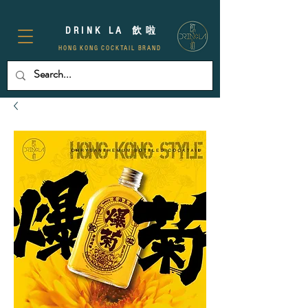
D R I N K L A
飲 啦
HONG KONG COCKTAIL BRAND