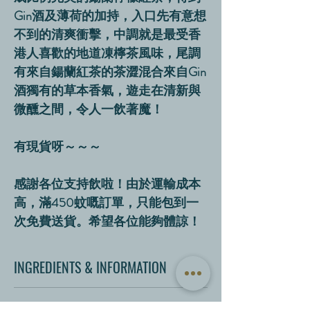
Gin酒及薄荷的加持，入口先有意想
不到的清爽衝擊，中調就是最受香
港人喜歡的地道凍檸茶風味，尾調
有來自鍚蘭紅茶的茶澀混合來自Gin
酒獨有的草本香氣，遊走在清新與
微醺之間，令人一飲著魔！
有現貨呀～～～
感謝各位支持飲啦！由於運輸成本
高，滿450蚊嘅訂單，只能包到一
次免費送貨。希望各位能夠體諒！
INGREDIENTS & INFORMATION
Ingredients: 杜松子酒、紅茶、檸檬、薄荷、糖
AWARDS
Alcohol By Volume: 7.2%