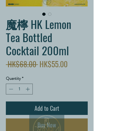
魔檸 HK Lemon
Tea Bottled
Cocktail 200ml
Regular
Sale
 HK$68.00 
HK$55.00
Price
Price
Quantity
*
Add to Cart
Buy Now