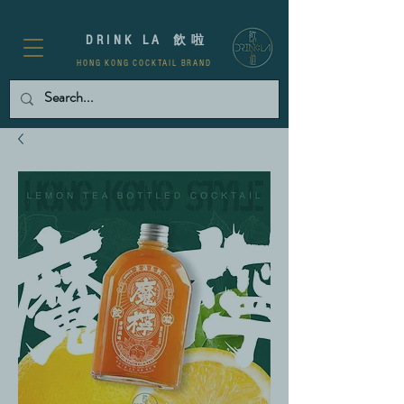
D R I N K L A
飲 啦
HONG KONG COCKTAIL BRAND